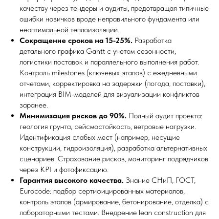
качеству через тендеры и аудиты, предотвращая типичные
ошибки новичков вроде неправильного фундамента или
неоптимальной теплоизоляции.
Сокращение сроков на 15-25%.
Разработка
детального графика Gantt с учетом сезонности,
логистики поставок и параллельного выполнения работ.
Контроль milestones (ключевых этапов) с ежедневными
отчетами, корректировка на задержки (погода, поставки),
интеграция BIM-моделей для визуализации конфликтов
заранее.
Минимизация рисков до 90%.
Полный аудит проекта:
геология грунта, сейсмостойкость, ветровые нагрузки.
Идентификация слабых мест (например, несущие
конструкции, гидроизоляция), разработка альтернативных
сценариев. Страхование рисков, мониторинг подрядчиков
через KPI и фотофиксацию.
Гарантия высокого качества.
Знание СНиП, ГОСТ,
Eurocode: подбор сертифицированных материалов,
контроль этапов (армирование, бетонирование, отделка) с
лабораторными тестами. Внедрение lean construction для