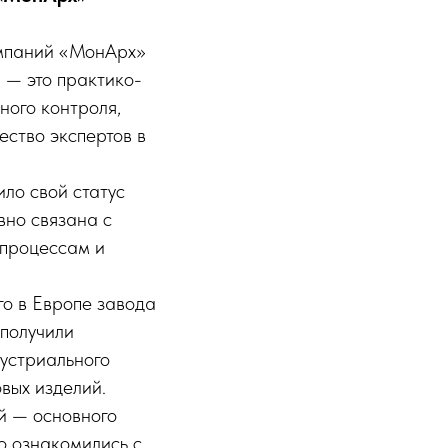
омпаний «МонАрх»
 — это практико-
ного контроля,
ство экспертов в
ло свой статус
вно связана с
 процессам и
о в Европе завода
 получили
дустриального
вых изделий.
й — основного
о ознакомились с