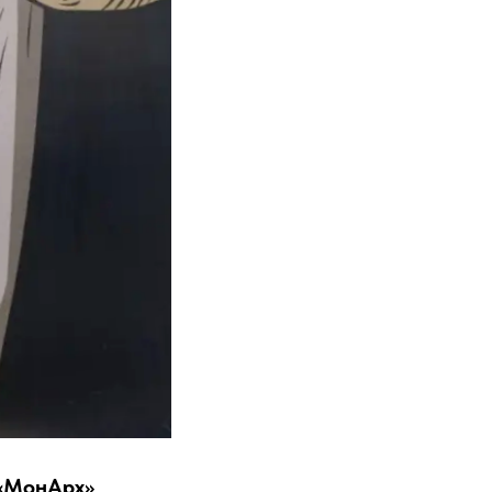
 «МонАрх»