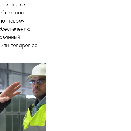
всех этапах
объектного
 по-новому
 обеспечению.
зованный
или поваров за