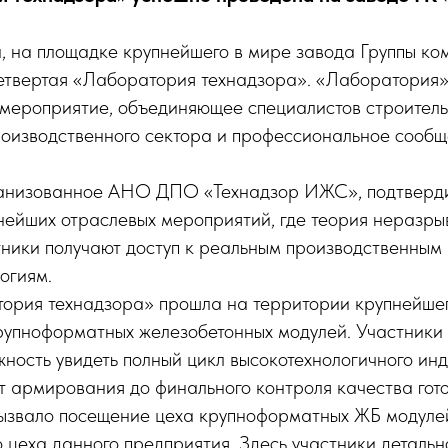
а, на площадке крупнейшего в мире завода Группы к
етвертая «Лаборатория технадзора». «Лаборатория»
мероприятие, объединяющее специалистов строитель
оизводственного сектора и профессиональное сообще
анизованное АНО ДПО «Технадзор ИЖС», подтверди
нейших отраслевых мероприятий, где теория неразры
тники получают доступ к реальным производственным
огиям.
ория технадзора» прошла на территории крупнейшег
рупноформатных железобетонных модулей. Участники
ность увидеть полный цикл высокотехнологичного ин
 армирования до финального контроля качества гото
ызвало посещение цеха крупноформатных ЖБ модуле
 цеха данного предприятия. Здесь участники детальн