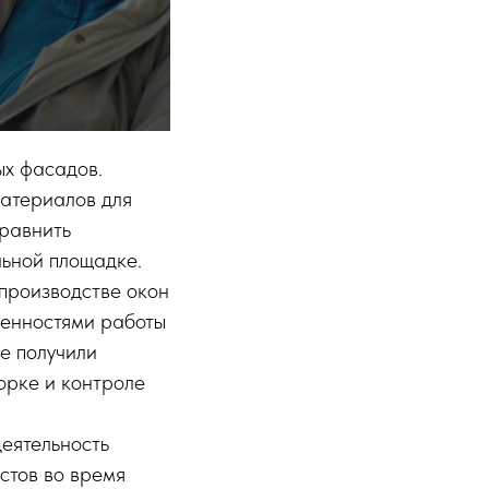
ых фасадов.
материалов для
сравнить
льной площадке.
производстве окон
бенностями работы
же получили
орке и контроле
еятельность
стов во время