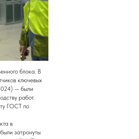
енного блока. В
тчиков ключевых
2024) — были
одству работ.
кту ГОСТ по
кта в
 были затронуты